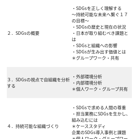
・SDGsを正しく理解する
～持続可能な未来へ繋ぐ１７
の目標～
・SDGsの歴史と現在の状況
２．SDGsの概要
・日本が取り組むべき課題と
は
・SDGsと組織への影響
・SDGsが生み出す価値とは
＊グループワーク・共有
・外部環境分析
３．SDGsの視点で自組織を分析
・内部環境分析
する
＊個人ワーク・グループ共有
・SDGsで求める人間の尊重
・担当業務にSDGsを生かし、
組み込むには
４．持続可能な組織づくり
＊ケーススタディ
企業のSDGs導入事例と課題
＊個人ワーク・グループワー