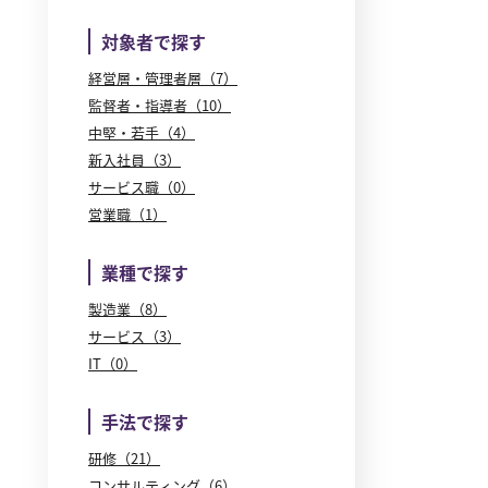
対象者で探す
経営層・管理者層（7）
監督者・指導者（10）
中堅・若手（4）
新入社員（3）
サービス職（0）
営業職（1）
業種で探す
製造業（8）
サービス（3）
IT（0）
手法で探す
研修（21）
コンサルティング（6）