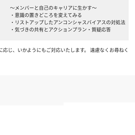
～メンバーと自己のキャリアに生かす～
・意識の置きどころを変えてみる
・リストアップしたアンコンシャスバイアスの対処法
・気づきの共有とアクションプラン・質疑応答
に応じ、いかようにもご対応いたします。 遠慮なくお尋ねく
記事
ハラスメント防止研修
コミュニケーション
監督者・指導者