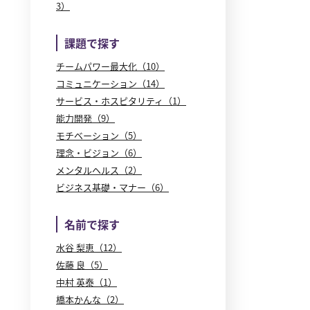
3）
課題で探す
チームパワー最大化（10）
コミュニケーション（14）
サービス・ホスピタリティ（1）
能力開発（9）
モチベーション（5）
理念・ビジョン（6）
メンタルヘルス（2）
ビジネス基礎・マナー（6）
名前で探す
水谷 梨恵（12）
佐藤 良（5）
中村 英泰（1）
橋本かんな（2）