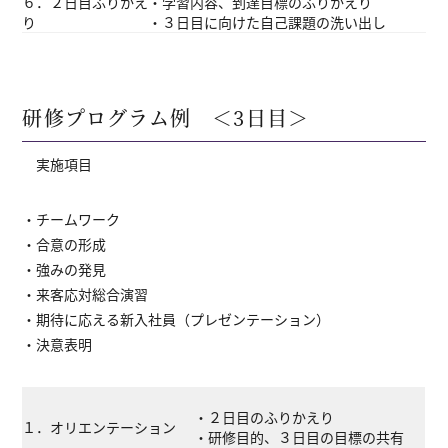
６．２日目ふりかえ
・学習内容、到達目標のふりかえり
り
・３日目に向けた自己課題の洗い出し
研修プログラム例 ＜3日目＞
実施項目
・チームワーク
・合意の形成
・強みの発見
・来客応対総合演習
・期待に応える新入社員（プレゼンテーション）
・決意表明
・２日目のふりかえり
１．オリエンテーション
・研修目的、３日目の目標の共有