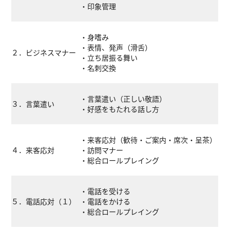
・印象管理
・身嗜み
・表情、発声（滑舌）
２．ビジネスマナー
・立ち居振る舞い
・名刺交換
・言葉遣い（正しい敬語）
３．言葉遣い
・好感をもたれる話し方
・来客応対（歓待・ご案内・席次・呈茶）
４．来客応対
・訪問マナー
・総合ロールプレイング
・電話を受ける
５．電話応対（１）
・電話をかける
・総合ロールプレイング