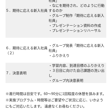
社員」
・なにを期待され、どのように行動
５．期待に応える新入社員
するのか
・グループ制作「期待に応える新入
社員」
・プレゼンテーション資料の作成
・プレゼンテーションリハーサル
・グループ発表「期待に応える新入
６．期待に応える新入社員
社員」
（２）
・ふりかえり
・学習内容、到達目標のふりかえり
・３日目に向けた自己課題の洗い出
７．決意表明
し
・グループ内決意表明
※進行時間は目安です。60～90分に1回程度の休憩を挟みます。
※実施プログラム・時間等はご要望やご状況に応じ、いかよう
にもご対応いたします。 遠慮なくお尋ねください。