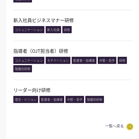
新入社員ビジネスマナー研修
コミュニケーション
新入社員
研修
指導者（OJT担当者）研修
コミュニケーション
モチベーション
監督者・指導者
中堅・若手
研修
階層別研修
リーダー向け研修
理念・ビジョン
監督者・指導者
中堅・若手
階層別研修
一覧へ戻る