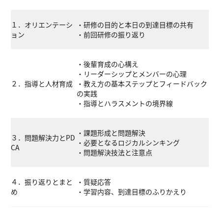
１．オリエンテーシ
・研修の目的と本日の到達目標の共有
ョン
・前回研修の振り返り
・後輩育成の心構え
・リーダーシップとメンバーの心理
２．指導と人材育成
・教え方の基本ステップとフィードバック
の実践
・指導とハラスメントの境界線
・課題形成と問題解決
３．問題解決力とPD
・必要となるロジカルシンキング
CA
・問題解決技法と注意点
４．振り返りとまと
・質疑応答
め
・学習内容、到達目標のふりかえり