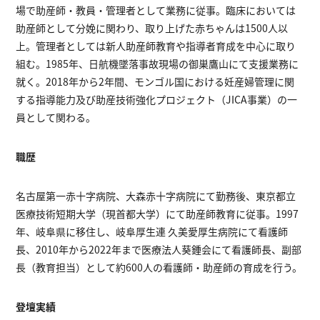
場で助産師・教員・管理者として業務に従事。臨床においては
助産師として分娩に関わり、取り上げた赤ちゃんは1500人以
上。管理者としては新人助産師教育や指導者育成を中心に取り
組む。1985年、日航機墜落事故現場の御巣鷹山にて支援業務に
就く。2018年から2年間、モンゴル国における妊産婦管理に関
する指導能力及び助産技術強化プロジェクト（JICA事業）の一
員として関わる。
職歴
名古屋第一赤十字病院、大森赤十字病院にて勤務後、東京都立
医療技術短期大学（現首都大学）にて助産師教育に従事。1997
年、岐阜県に移住し、岐阜厚生連 久美愛厚生病院にて看護師
長、2010年から2022年まで医療法人葵鍾会にて看護師長、副部
長（教育担当）として約600人の看護師・助産師の育成を行う。
登壇実績