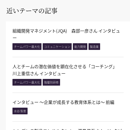
近いテーマの記事
組織開発マネジメント(JQA) 森部一彦さん インタビュ
ー
チームパワー最大化
コミュニケーション
能力開発
製造業
人とチームの潜在価値を顕在化させる「コーチング」
川上重信さん インタビュー
チームパワー最大化
階層別研修
インタビュー 〜企業が成長する教育体系とは〜 前編
水谷 梨恵