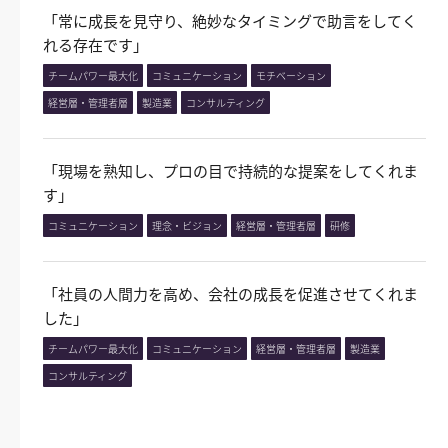
「常に成長を見守り、絶妙なタイミングで助言をしてく
れる存在です」
チームパワー最大化
コミュニケーション
モチベーション
経営層・管理者層
製造業
コンサルティング
「現場を熟知し、プロの目で持続的な提案をしてくれま
す」
コミュニケーション
理念・ビジョン
経営層・管理者層
研修
「社員の人間力を高め、会社の成長を促進させてくれま
した」
チームパワー最大化
コミュニケーション
経営層・管理者層
製造業
コンサルティング